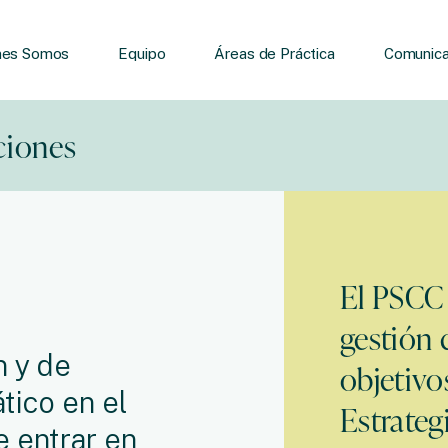
nes Somos
Equipo
Áreas de Práctica
Comunica
iones
El PSCC
gestión 
n y de
objetivo
tico en el
Estrateg
e entrar en