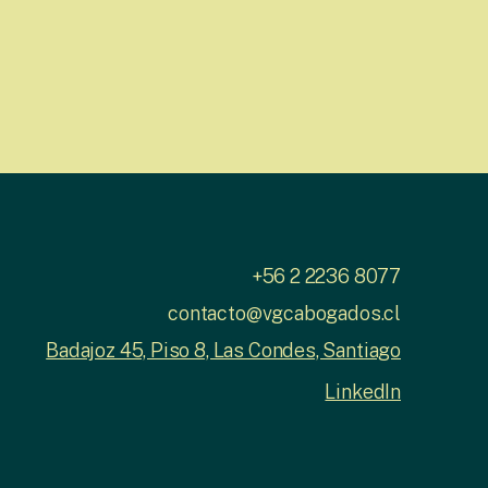
+56 2 2236 8077
contacto@vgcabogados.cl
Badajoz 45, Piso 8, Las Condes, Santiago
LinkedIn