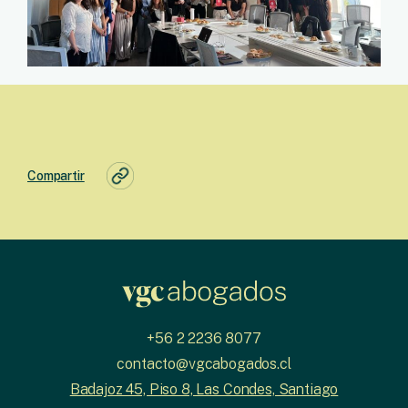
Compartir
+56 2 2236 8077
contacto@vgcabogados.cl
Badajoz 45, Piso 8, Las Condes, Santiago